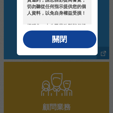
資邀約，請您務必提高警覺，
切勿聽從任何指示提供您的個
人資料，以免自身權益受損！
提醒您，本公司業務型態僅提
供法人機構，未有一般自然人
全委投資
關閉
業務服務。
您若接獲不明管道的投資邀約
或發現任何相關可疑訊息，可
撥打165反詐騙專線或本公司
客服電話：
(02)2748-1766，加以確認求
證。
顧問業務