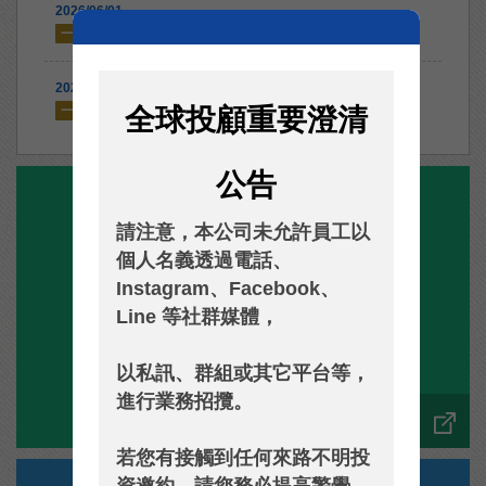
2026/06/01
20260601全球投顧雙週報
一般報告
2026/05/04
20260504全球投顧雙週報
一般報告
全球投顧重要澄清
公告
請注意，本公司未允許員工以
個人名義透過電話、
Instagram、Facebook、
Line 等社群媒體，
基金總覽
以私訊、群組或其它平台等，
進行業務招攬。
若您有接觸到任何來路不明投